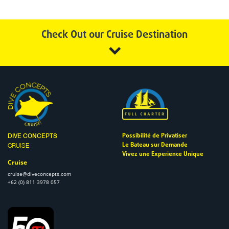
Check Out our Cruise Destination
Possibilité
de Privatiser
DIVE CONCEPTS
Le Bateau sur Demande
CRUISE
Vivez une Experience Unique
Cruise
cruise@diveconcepts.com
+62 (0) 811 3978 057