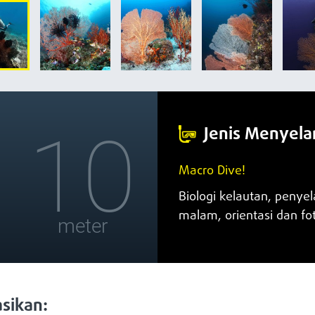
10
Jenis Menyel
Macro Dive!
Biologi kelautan, peny
malam, orientasi dan fot
meter
sikan: