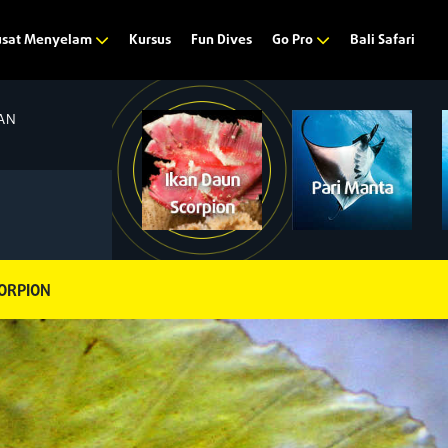
Kursus
Fun Dives
Bali Safari
usat Menyelam
Go Pro
AN
ORPION