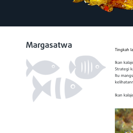
Margasatwa
Tingkah l
Ikan kala
Strategi 
Itu mangs
kelihatan
Ikan kalaj