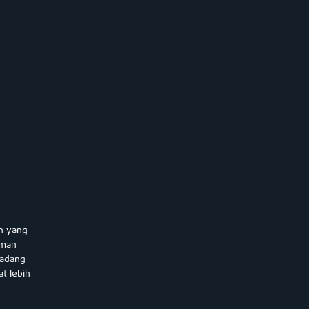
an yang
aman
rkadang
at lebih