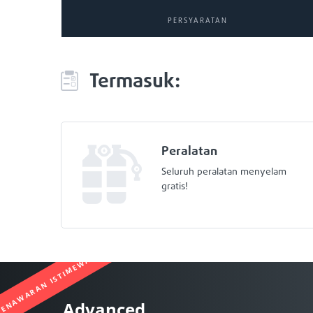
PERSYARATAN
Termasuk:
Peralatan
Seluruh peralatan menyelam
gratis!
ENAWARAN ISTIMEWA
Advanced