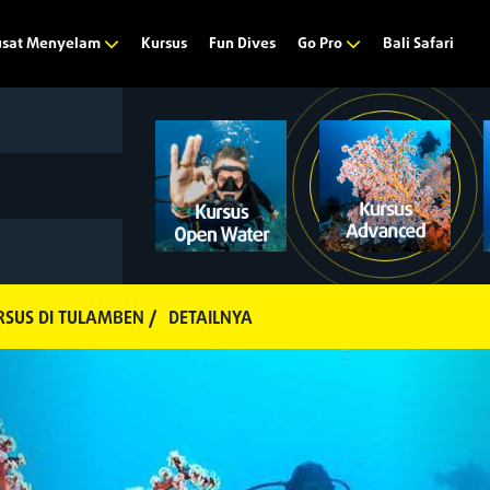
Kursus
Fun Dives
Bali Safari
usat Menyelam
Go Pro
SUS DI TULAMBEN /
DETAILNYA