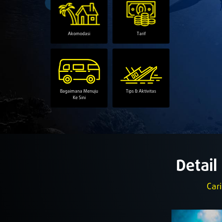
Akomodasi
Tarif
Tips & Aktivitas
Bagaimana Menuju
Ke Sini
Detail
Car