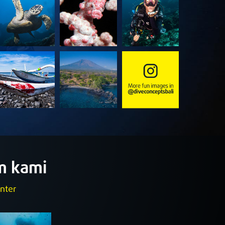
am kami
nter