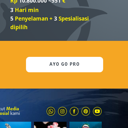
Rp
10.800.000 ~551
€
3
Hari min
5
Penyelaman +
3
Spesialisasi
dipilih
AYO GO PRO
kut
Media
osial
kami