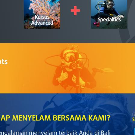
pts
I
IAP MENYELAM BERSAMA KAMI?
S
engalaman menyelam terbaik Anda di Bali