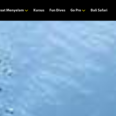
Kursus
Fun Dives
Bali Safari
usat Menyelam
Go Pro