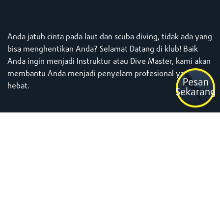
Anda jatuh cinta pada laut dan scuba diving, tidak ada yang
bisa menghentikan Anda? Selamat Datang di klub! Baik
Anda ingin menjadi Instruktur atau Dive Master, kami akan
membantu Anda menjadi penyelam profesional yang
Pesan
hebat.
Sekarang
Mengapa
Dive Concepts
adalah pusat
penyelaman yang sempurna untuk
membantu mewujudkan impian
Anda?