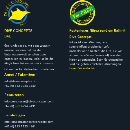
Kostenloses Nitrox rund um Bali mit
DIVE CONCEPTS
BALI
Dive Concepts
Nitrox ist eine Mischung aus
Gegründet 2009, mit dem Wunsch,
sauerstoffangereicherter Luft,
unsere Leidenschaft für die
normalerweise besteht die Luft, die wir
Unterwasserwelt zu teilen oder
atmen, zu 21% aus Sauerstoff, was dem
entdecken zu lassen. Jeder sollte die
Nitrox 21 entspricht. Beim Gerätetauchen
Möglichkeit haben, einmal in seinem
sind die gebräuchlichsten Mischungen...
Lesen Sie mehr >>
Leben das Gerätetauchen zu erleben.
Amed / Tulamben
info@diveconcepts.com
+62 (0) 812 3684 5440
Pemuteran
info-pemuteran@diveconcepts.com
+62 (0) 821 4794 2491
Lembongan
info-lembongan@diveconcepts.com
+62 (0) 813 3923 4161