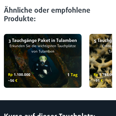
Ähnliche oder empfohlene
Produkte:
3 Tauchgänge Paket in Tulamben
5 Tauchgä
Erkunden Sie die wichtigsten Tauchplätze
Entdecke
von Tulamben
Tauc
Rp
1.100.000
1
Tag
Rp
1.785.000
~56
€
~91
€