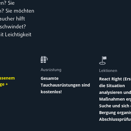
en? Sie
en? Sie möchten
ucher hilft
rschwindet?
it Leichtigkeit
Ausrüstung
Lektionen
ossenem
Gesamte
React Right (Ers
ge +
Tauchausrüstungen sind
die Situation
kostenlos!
analysieren un
Maßnahmen erg
Suche und sich 
Bergung organis
Abschlussprüfu