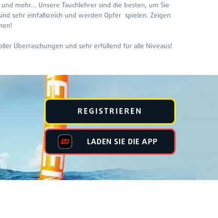
 und mehr... Unsere Tauchlehrer sind die besten, um Sie
 sind sehr einfallsreich und werden Opfer
spielen. Zeigen
nen!
voller Überraschungen und sehr erfüllend für alle Niveaus!