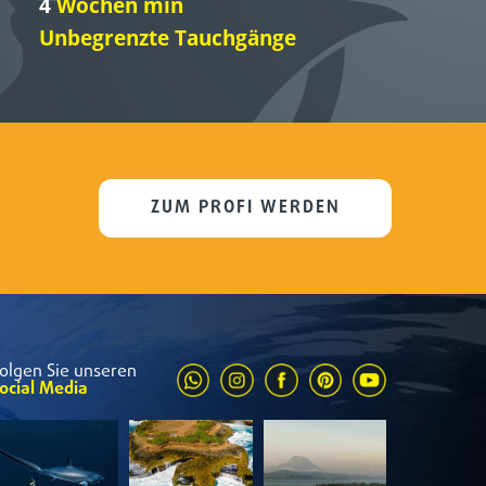
4
Wochen min
Unbegrenzte Tauchgänge
ZUM PROFI WERDEN
olgen Sie unseren
ocial Media