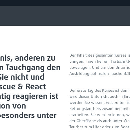
nis, anderen zu
Der Inhalt des gesamten Kurses is
bringen, Ihnen helfen, Fortschrit
em Tauchgang den
bewältigen. Und um den Unterricht
Ausbildung auf realen Tauchunfäl
ie nicht und
scue & React
Der erste Tag des Kurses ist dem
tig reagieren ist
wird dieser Unterricht auch in Ihr
werden Sie wissen, was zu tun i
tion von
Rettungstauchers zusammen mit
besonders unter
erarbeiten. Sie werden lernen, 
der Oberfläche als auch unter W
Taucher zum Ufer oder zum Boot 