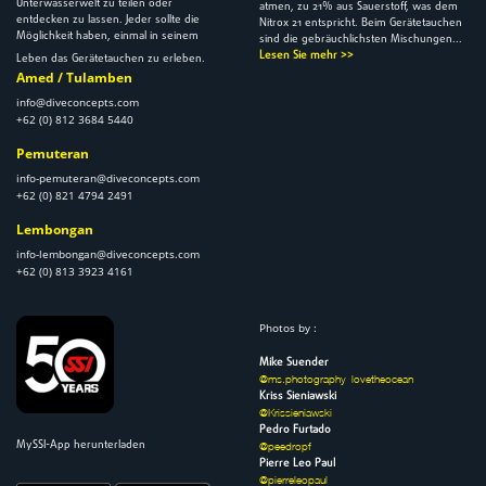
Unterwasserwelt zu teilen oder
atmen, zu 21% aus Sauerstoff, was dem
entdecken zu lassen. Jeder sollte die
Nitrox 21 entspricht. Beim Gerätetauchen
Möglichkeit haben, einmal in seinem
sind die gebräuchlichsten Mischungen...
Lesen Sie mehr >>
Leben das Gerätetauchen zu erleben.
Amed / Tulamben
info@diveconcepts.com
+62 (0) 812 3684 5440
Pemuteran
info-pemuteran@diveconcepts.com
+62 (0) 821 4794 2491
Lembongan
info-lembongan@diveconcepts.com
+62 (0) 813 3923 4161
Photos by :
Mike Suender
@ms.photography_lovetheocean
Kriss Sieniawski
@Krissieniawski
Pedro Furtado
MySSI-App herunterladen
@peedropf
Pierre Leo Paul
@pierreleopaul