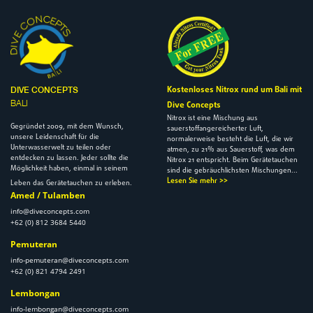
Kostenloses Nitrox rund um Bali mit
DIVE CONCEPTS
BALI
Dive Concepts
Nitrox ist eine Mischung aus
Gegründet 2009, mit dem Wunsch,
sauerstoffangereicherter Luft,
unsere Leidenschaft für die
normalerweise besteht die Luft, die wir
Unterwasserwelt zu teilen oder
atmen, zu 21% aus Sauerstoff, was dem
entdecken zu lassen. Jeder sollte die
Nitrox 21 entspricht. Beim Gerätetauchen
Möglichkeit haben, einmal in seinem
sind die gebräuchlichsten Mischungen...
Lesen Sie mehr >>
Leben das Gerätetauchen zu erleben.
Amed / Tulamben
info@diveconcepts.com
+62 (0) 812 3684 5440
Pemuteran
info-pemuteran@diveconcepts.com
+62 (0) 821 4794 2491
Lembongan
info-lembongan@diveconcepts.com