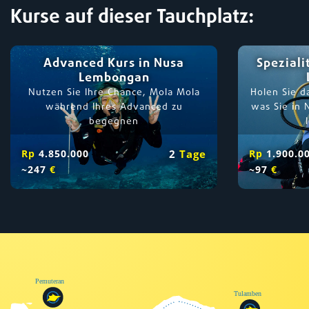
Kurse auf dieser Tauchplatz:
Advanced Kurs in Nusa
Speziali
Lembongan
Nutzen Sie Ihre Chance, Mola Mola
Holen Sie d
während Ihres Advanced zu
was Sie in
begegnen
Rp
4.850.000
2
Tage
Rp
1.900.0
~247
€
~97
€