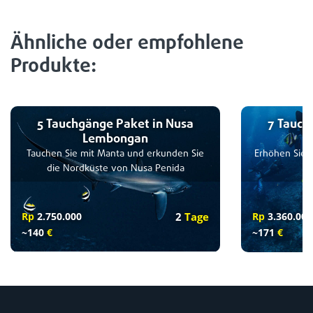
Ähnliche oder empfohlene
Produkte:
5 Tauchgänge Paket in Nusa
7 Tauch
Lembongan
Tauchen Sie mit Manta und erkunden Sie
Erhöhen Sie 
die Nordküste von Nusa Penida
Rp
2.750.000
2
Tage
Rp
3.360.000
~140
€
~171
€