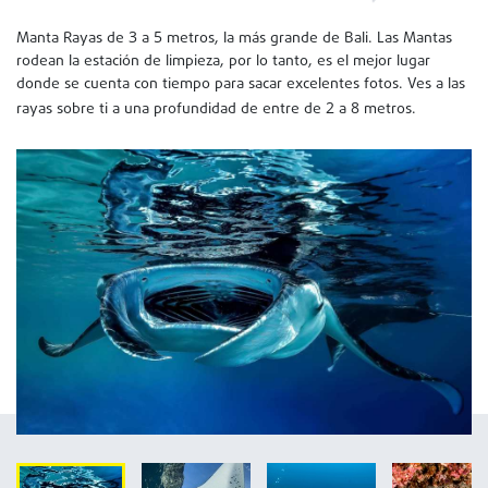
3
5
Manta Rayas de
a
metros, la más grande de Bali. Las Mantas
rodean la estación de limpieza, por lo tanto, es el mejor lugar
donde se cuenta con tiempo para sacar excelentes fotos. Ves a las
2
8
rayas sobre ti a una profundidad de entre de
a
metros.