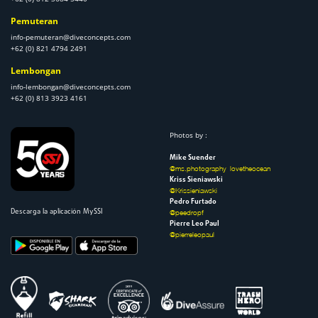
Pemuteran
info-pemuteran@diveconcepts.com
+62 (0) 821 4794 2491
Lembongan
info-lembongan@diveconcepts.com
+62 (0) 813 3923 4161
Photos by :
Mike Suender
@ms.photography_lovetheocean
Kriss Sieniawski
@Krissieniawski
Pedro Furtado
Descarga la aplicación MySSI
@peedropf
Pierre Leo Paul
@pierreleopaul