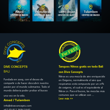
Tanques Nitrox gratis en todo Bali
DIVE CONCEPTS
BALI
con Dive Concepts
Nitrox es una mezcla de aire enriquecido
Fundada en 2009, con el deseo de
en Oxígeno, normalmente el aire que
compartir o de hacer descubrir nuestra
respiramos está compuesto por un 21%
pasión por el mundo submarino. Todo el
de oxígeno, el cual es el equivalente al
mundo debería poder probar el buceo
Nitrox 21. Para el buceo, las mezclas más
comunes que se utilizan son ...
una vez en la vida.
Leer más >>
Amed / Tulamben
info@diveconcepts.com
+62 (0) 812 3684 5440