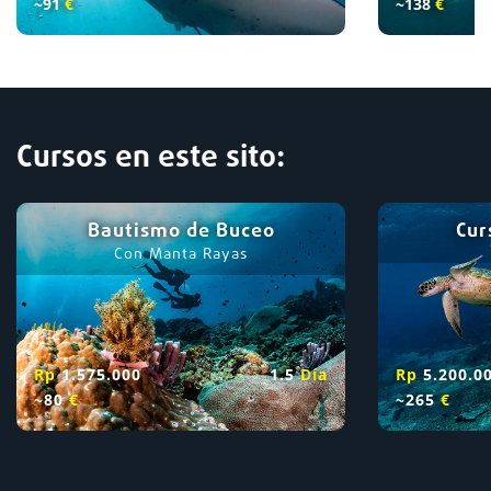
~91
€
~138
€
Cursos en este sito:
Bautismo de Buceo
Cur
Con Manta Rayas
Rp
1.575.000
1.5
D
í
a
Rp
5.200.0
~80
€
~265
€