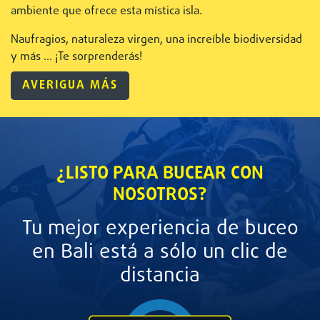
ambiente que ofrece esta mística isla.
Naufragios, naturaleza virgen, una increíble biodiversidad
y más ... ¡Te sorprenderás!
AVERIGUA MÁS
¿LISTO PARA BUCEAR CON
NOSOTROS?
Tu mejor experiencia de buceo
en Bali está a sólo un clic de
distancia