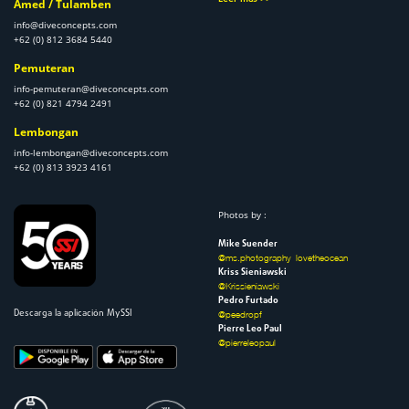
Amed / Tulamben
info@diveconcepts.com
+62 (0) 812 3684 5440
Pemuteran
info-pemuteran@diveconcepts.com
+62 (0) 821 4794 2491
Lembongan
info-lembongan@diveconcepts.com
+62 (0) 813 3923 4161
Photos by :
Mike Suender
@ms.photography_lovetheocean
Kriss Sieniawski
@Krissieniawski
Pedro Furtado
Descarga la aplicación MySSI
@peedropf
Pierre Leo Paul
@pierreleopaul