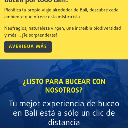
Bucea por todo Bali:
Planifica tu propio viaje alrededor de Bali, descubre cada
ambiente que ofrece esta mística isla.
Naufragios, naturaleza virgen, una increíble biodiversidad
y más ... ¡Te sorprenderás!
AVERIGUA MÁS
¿LISTO PARA BUCEAR CON
NOSOTROS?
Tu mejor experiencia de buceo
en Bali está a sólo un clic de
distancia