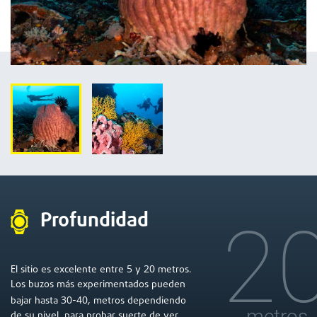
Profundidad
2
5
20
El sitio es excelente entre
y
metros.
Los buzos más experimentados pueden
30
40
bajar hasta
-
, metros dependiendo
metros
de su nivel, para probar suerte de ver