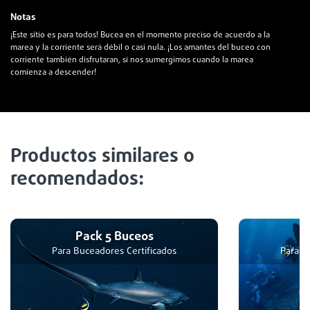
Notas
¡Este sitio es para todos! Bucea en el momento preciso de acuerdo a la
marea y la corriente será débil o casi nula. ¡Los amantes del buceo con
corriente también disfrutaran, si nos sumergimos cuando la marea
comienza a descender!
Productos similares o
recomendados:
Pack 5 Buceos
P
Para Buceadores Certificados
Para B