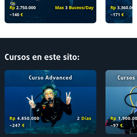
Rp
2.750.000
Max
3
Buceos/D
ay
Rp
3.360.000
~140
€
~171
€
Cursos en este sito:
Curso Advanced
Cursos
Rp
4.850.000
2
D
í
as
Rp
1.900.0
~247
€
~97
€