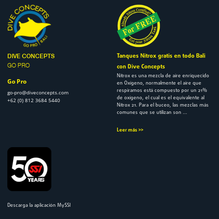
Tanques Nitrox gratis en todo Bali
DIVE CONCEPTS
GO PRO
con Dive Concepts
Nitrox
es una mezcla de aire enriquecido
Go Pro
en Oxígeno, normalmente el aire que
respiramos está compuesto por un 21%
go-pro@diveconcepts.com
de oxígeno, el cual es el equivalente al
+62 (0) 812 3684 5440
Nitrox 21. Para el buceo, las mezclas más
comunes que se utilizan son ...
Leer más >>
Descarga la aplicación MySSI