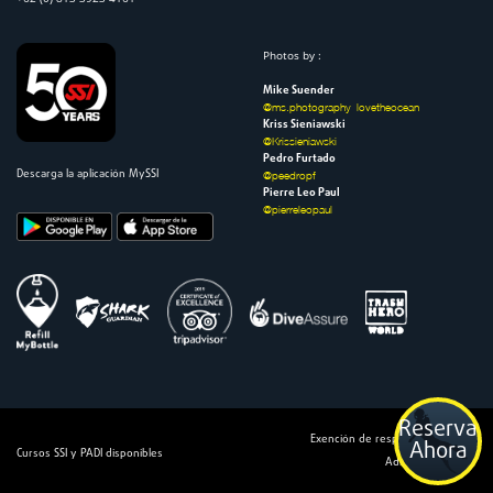
Photos by :
Mike Suender
@ms.photography_lovetheocean
Kriss Sieniawski
@Krissieniawski
Pedro Furtado
Descarga la aplicación MySSI
@peedropf
Pierre Leo Paul
@pierreleopaul
Reserva
Exención de responsabilidad |
Ahora
Cursos SSI y PADI disponibles
Administración