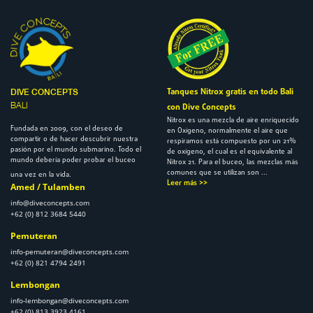
Tanques Nitrox gratis en todo Bali
DIVE CONCEPTS
BALI
con Dive Concepts
Nitrox es una mezcla de aire enriquecido
Fundada en 2009, con el deseo de
en Oxígeno, normalmente el aire que
compartir o de hacer descubrir nuestra
respiramos está compuesto por un 21%
pasión por el mundo submarino. Todo el
de oxígeno, el cual es el equivalente al
mundo debería poder probar el buceo
Nitrox 21. Para el buceo, las mezclas más
comunes que se utilizan son ...
una vez en la vida.
Leer más >>
Amed / Tulamben
info@diveconcepts.com
+62 (0) 812 3684 5440
Pemuteran
info-pemuteran@diveconcepts.com
+62 (0) 821 4794 2491
Lembongan
info-lembongan@diveconcepts.com
+62 (0) 813 3923 4161