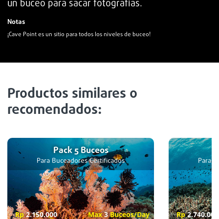
un buceo para sacar fotografías.
Notas
¡Cave Point es un sitio para todos los niveles de buceo!
Productos similares o
recomendados:
Pack 5 Buceos
P
Para Buceadores Certificados
Para B
Rp
2.150.000
Max
3
Buceos/D
ay
Rp
2.740.000