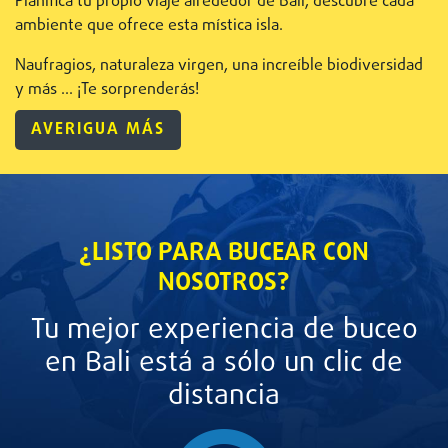
Planifica tu propio viaje alrededor de Bali, descubre cada
ambiente que ofrece esta mística isla.
Naufragios, naturaleza virgen, una increíble biodiversidad
y más ... ¡Te sorprenderás!
AVERIGUA MÁS
¿LISTO PARA BUCEAR CON
NOSOTROS?
Tu mejor experiencia de buceo
en Bali está a sólo un clic de
distancia