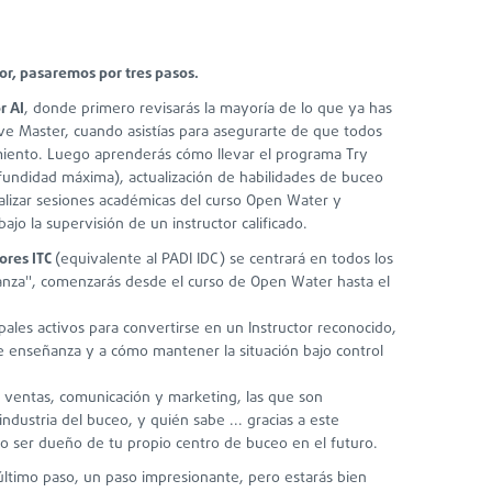
or, pasaremos por tres pasos.
r AI
, donde primero revisarás la mayoría de lo que ya has
ve Master, cuando asistías para asegurarte de que todos
ento. Luego aprenderás cómo llevar el programa Try
undidad máxima), actualización de habilidades de buceo
alizar sesiones académicas del curso Open Water y
ajo la supervisión de un instructor calificado.
ores ITC
(equivalente al PADI IDC) se centrará en todos los
anza", comenzarás desde el curso de Open Water hasta el
pales activos para convertirse en un Instructor reconocido,
 enseñanza y a cómo mantener la situación bajo control
e ventas, comunicación y marketing, las que son
ndustria del buceo, y quién sabe ... gracias a este
 o ser dueño de tu propio centro de buceo en el futuro.
último paso, un paso impresionante, pero estarás bien