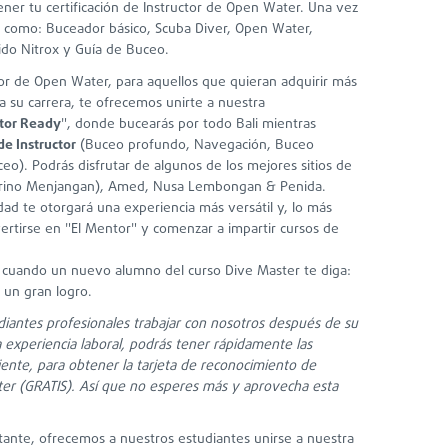
ner tu certificación de Instructor de Open Water. Una vez
os como: Buceador básico, Scuba Diver, Open Water,
ido Nitrox y Guía de Buceo.
tor de Open Water, para aquellos que quieran adquirir más
a su carrera, te ofrecemos unirte a nuestra
ctor Ready
", donde bucearás por todo Bali mientras
de Instructor
(Buceo profundo, Navegación, Buceo
ceo). Podrás disfrutar de algunos de los mejores sitios de
rino Menjangan), Amed, Nusa Lembongan & Penida.
dad te otorgará una experiencia más versátil y, lo más
vertirse en "El Mentor" y comenzar a impartir cursos de
 cuando un nuevo alumno del curso Dive Master te diga:
 un gran logro.
antes profesionales trabajar con nosotros después de su
 experiencia laboral, podrás tener rápidamente las
ciente, para obtener la tarjeta de reconocimiento de
er (GRATIS). Así que no esperes más y aprovecha esta
ante, ofrecemos a nuestros estudiantes unirse a nuestra