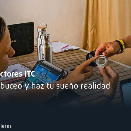
ctores ITC
 buceo y haz tu sueño realidad
ieres