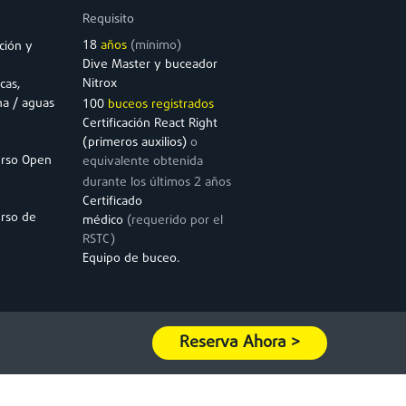
Requisito
18
años
(mínimo)
ción y
Dive Master y buceador
Nitrox
cas,
na / aguas
100
buceos registrados
Certificación React Right
(primeros auxilios)
o
urso Open
equivalente obtenida
2
durante los últimos
años
Certificado
urso de
médico
(requerido por el
RSTC)
Equipo de buceo.
Reserva Ahora >