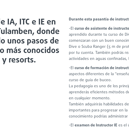
 IA, ITC e IE en
Durante esta pasantía de instruct
-El
curso de asistente de instructo
 Tulamben, donde
aprendido durante tu curso de Di
lo unos pasos de
comenzaran con un buen conocimi
Dive o Scuba Ranger (5 m de prof
eo más conocidos
por tu cuenta. También podrás re
 y resorts.
actividades en aguas confinadas, b
-El
curso de formación de instruct
aspectos diferentes de la "enseñ
curso de guía de buceo.
La pedagogía es uno de los princi
aprenderás eficientes métodos de
en cualquier momento.
También adquirirás habilidades d
importantes para progresar en la i
conocimiento podrías administrar
-El
examen de Instructor IE
es el 