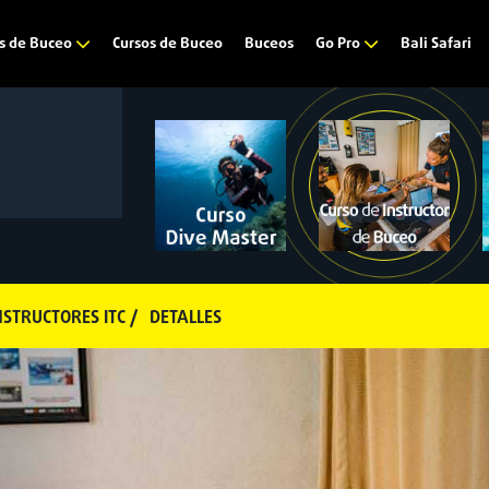
Cursos de Buceo
Buceos
Bali Safari
s de Buceo
Go Pro
STRUCTORES ITC /
DETALLES