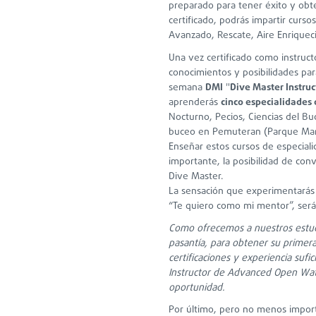
preparado para tener éxito y obte
certificado, podrás impartir curs
Avanzado, Rescate, Aire Enriquec
Una vez certificado como instruc
conocimientos y posibilidades par
semana
DMI
"
Dive Master Instru
aprenderás
cinco especialidades 
Nocturno, Pecios, Ciencias del Bu
buceo en Pemuteran (Parque Ma
Enseñar estos cursos de especiali
importante, la posibilidad de con
Dive Master.
La sensación que experimentarás
“Te quiero como mi mentor”, será
Como ofrecemos a nuestros estudi
pasantía, para obtener su primera
certificaciones y experiencia sufi
Instructor de Advanced Open Wat
oportunidad.
Por último, pero no menos import