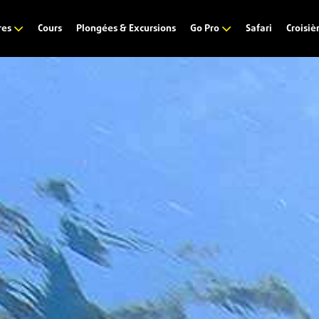
Cours
Plongées & Excursions
Safari
res
Go Pro
Croisiè