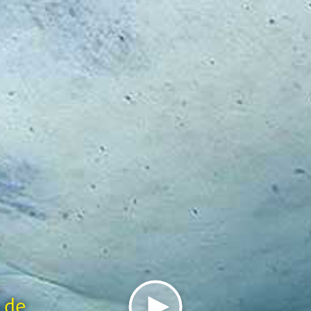
,
s de