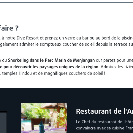
faire ?
 à notre Dive Resort et prenez un verre au bar ou au bord de la piscin
galement admirer le somptueux coucher de soleil depuis la terrace sur 
.
re du
Snorkeling dans le Parc Marin de Menjangan
our partez pour un
 pour découvrir les paysages uniques de la région
. Admirez les riziè
 temples Hindou et de magnifiques couchers de soleil !
Restaurant de l'
Le Chef du restaurant de l'hôte
convaincre avec sa cuisine Fra