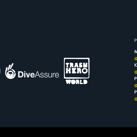
P
M
@
K
@
P
@
P
@