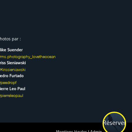
hotos par :
ike Suender
ms.photography_lovetheocean
riss Sieniawski
Krissieniawski
edro Furtado
peedropf
ierre Leo Paul
pierreleopaul
Réserver