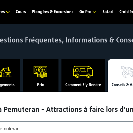
Cours
Plongées & Excursions
Safari
res
Go Pro
Croisiè
estions Fréquentes, Informations & Conse
gements
Prix
Comment S'y Rendre
Conseils & A
à Pemuteran - Attractions à faire lors d'un
emuteran