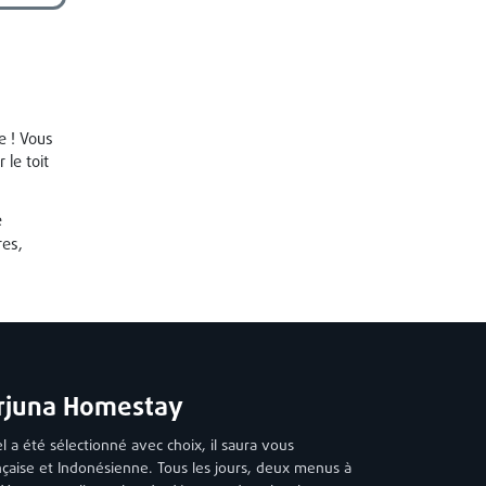
e ! Vous
le toit
e
res,
Arjuna Homestay
l a été sélectionné avec choix, il saura vous
nçaise et Indonésienne. Tous les jours, deux menus à