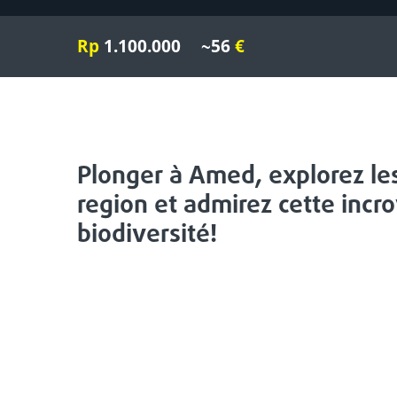
Rp
1.100.000
~56
€
Plonger à Amed, explorez le
region et admirez cette incr
biodiversité!