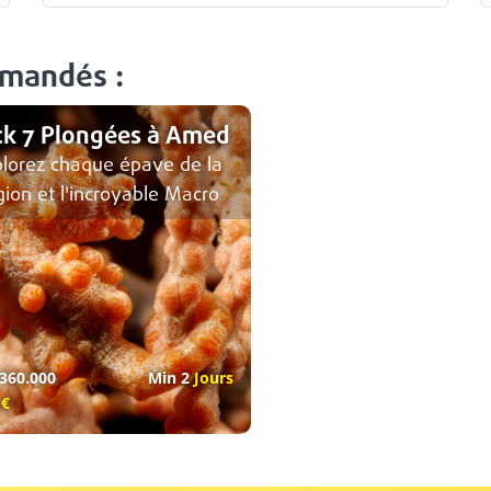
mmandés :
ck 7 Plongées à Amed
plorez chaque épave de la
gion et l'incroyable Macro
360.000
Min 2
Jours
0
€