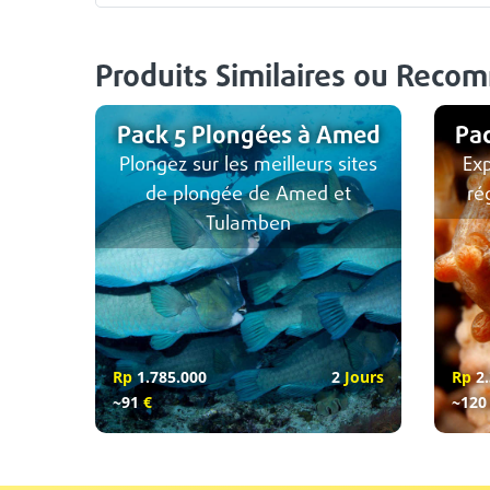
Produits Similaires ou Reco
Pack 5 Plongées à Amed
Pa
Plongez sur les meilleurs sites
Ex
de plongée de Amed et
ré
Tulamben
Rp
1.785.000
2
Jours
Rp
2.
~91
€
~12