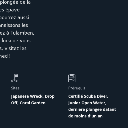
 plongée de la
tes épave
pourrez aussi
nnaissons les
rnez à Tulamben,
 lorsque vous
 visitez les
med !
Sites
Prérequis
Japanese Wreck,
Drop
Certifié Scuba Diver,
Off
,
Coral Garden
Junior Open Water
,
dernière plongée datant
de moins d'un an