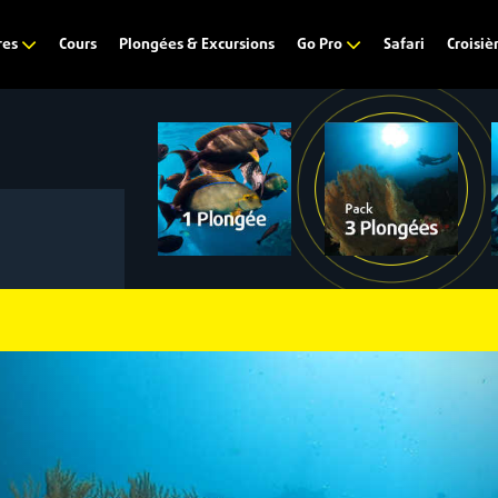
Cours
Plongées & Excursions
Safari
res
Go Pro
Croisiè