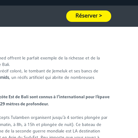
Réserver >
Amed offrent le parfait exemple de la richesse et de la
 Bali.
récif coloré, le tombant de Jemeluk et ses bancs de
amids
, un récifs artificiel qui abrite de nombreuses
 côte Est de Bali sont connus à l’international pour l’épave
29
mètres de profondeur.
4
cepts Tulamben organisent jusqu’à
sorties plongée par
8
15
e matin, à
h, à
h et plongée de nuit). Ce bateau de
e de la seconde guerre mondiale est LA destination
t en Asie du Sud-Est. Peu importe que vous soyez à