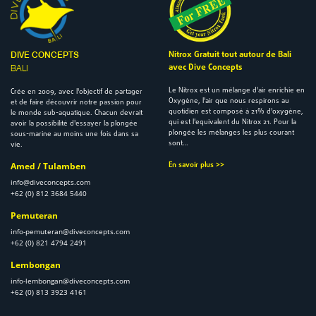
Nitrox Gratuit tout autour de Bali
DIVE CONCEPTS
avec Dive Concepts
BALI
Le Nitrox est un mélange d'air enrichie en
Crée en 2009, avec l'objectif de partager
Oxygène, l'air que nous respirons au
et de faire découvrir notre passion pour
quotidien est composé à 21% d'oxygène,
le monde sub-aquatique. Chacun devrait
qui est l'equivalent du Nitrox 21. Pour la
avoir la possibilité d'essayer la plongée
plongée les mélanges les plus courant
sous-marine au moins une fois dans sa
sont…
vie.
Amed / Tulamben
En savoir plus >>
info@diveconcepts.com
+62 (0) 812 3684 5440
Pemuteran
info-pemuteran@diveconcepts.com
+62 (0) 821 4794 2491
Lembongan
info-lembongan@diveconcepts.com
+62 (0) 813 3923 4161