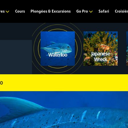
Cours
Plongées & Excursions
Safari
res
Go Pro
Croisiè
OO