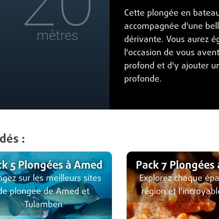
20
Cette plongée en bateau
accompagnée d'une bell
mètres
dérivante. Vous aurez 
l'occasion de vous avent
profond et d'y ajouter 
profonde.
dés :
ck 5 Plongées à Amed
Pack 7 Plongées
ngez sur les meilleurs sites
Explorez chaque épa
de plongée de Amed et
région et l'incroyab
Tulamben