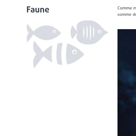
Faune
Comme men
comme des