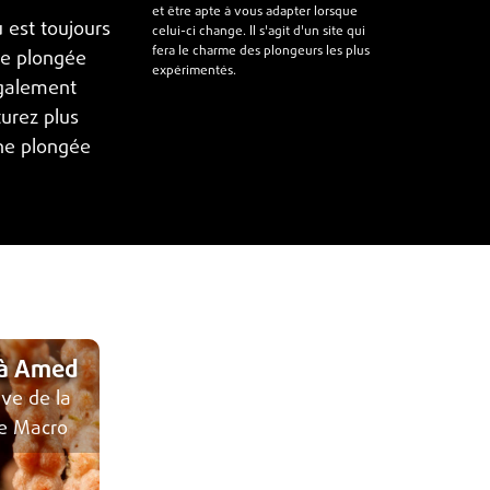
et être apte à vous adapter lorsque
 est toujours
celui-ci change. Il s'agit d'un site qui
fera le charme des plongeurs les plus
e plongée
expérimentés.
également
urez plus
une plongée
 à Amed
ve de la
le Macro