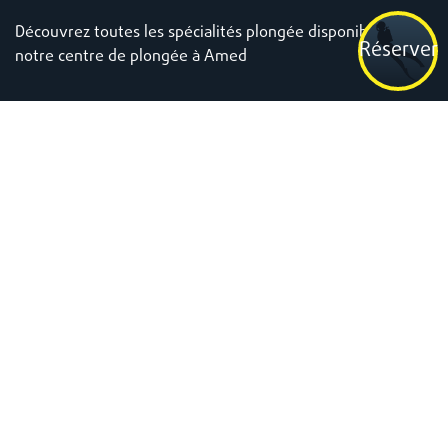
Découvrez toutes les spécialités plongée disponible à
Réserver
notre centre de plongée à Amed
Pourquoi
Les spécialités plongées sont-elles si
importantes ?
Devenez un plongeur expert dans des domaines spécifiques : Spé
Nitrox, Plongée Profonde, Exploration d’Épave, Plongée de Nuit…
Les spécialités plongée sous-marine sont très variées et vous en
apprendrez bien plus que durant votre certification Advanced
2
(niveau
).
Il y a beaucoup à connaître pour maitriser et perfectionner vos