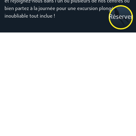
et rejoignez-nous dans l'un ou plusieurs de nos centres ou
bien partez à la journée pour une excursion plongée
Réserver
inoubliable tout inclue !
Pourquoi venir plonger avec
Dive Concepts Bali?
Nous disposons de 4 centres de plongée situés dans les plus belles
régions de Bali. Chaque région offre un environnement
exceptionnel et différent, il y en a pour tous les goûts :
Raies
Manta
,
Épaves, des Murs plein de vie, petites Créatures, Tortues
et bien plus encore...
Par dessus tout, notre équipe est des plus sympathique et