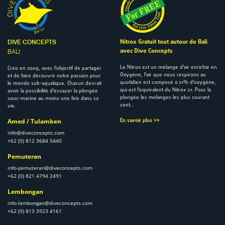
Nitrox Gratuit tout autour de Bali
DIVE CONCEPTS
avec Dive Concepts
BALI
Le Nitrox est un mélange d'air enrichie en
Crée en 2009, avec l'objectif de partager
Oxygène, l'air que nous respirons au
et de faire découvrir notre passion pour
quotidien est composé à 21% d'oxygène,
le monde sub-aquatique. Chacun devrait
qui est l'equivalent du Nitrox 21. Pour la
avoir la possibilité d'essayer la plongée
plongée les mélanges les plus courant
sous-marine au moins une fois dans sa
sont…
vie.
Amed / Tulamben
En savoir plus >>
info@diveconcepts.com
+62 (0) 812 3684 5440
Pemuteran
info-pemuteran@diveconcepts.com
+62 (0) 821 4794 2491
Lembongan
info-lembongan@diveconcepts.com
+62 (0) 813 3923 4161